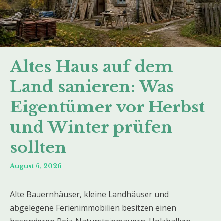
Altes Haus auf dem
Land sanieren: Was
Eigentümer vor Herbst
und Winter prüfen
sollten
August 6, 2026
Alte Bauernhäuser, kleine Landhäuser und
abgelegene Ferienimmobilien besitzen einen
besonderen Reiz. Natursteinmauern, Holzbalken,