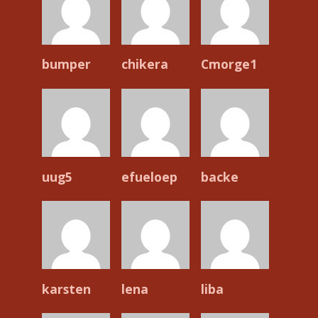
bumper
chikera
Cmorge1
uug5
efueloep
backe
karsten
lena
liba