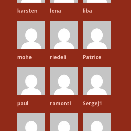
karsten
lena
liba
mohe
riedeli
Patrice
paul
ramonti
Sergej1