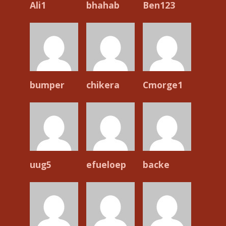
Ali1
bhahab
Ben123
bumper
chikera
Cmorge1
uug5
efueloep
backe