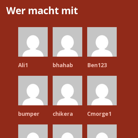
Wer macht mit
Ali1
bhahab
Ben123
bumper
chikera
Cmorge1